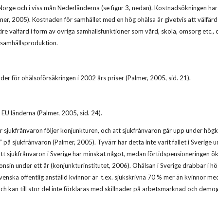
Norge och i viss mån Nederländerna (se figur 3, nedan). Kostnadsökningen har va
er, 2005). Kostnaden för samhället med en hög ohälsa är givetvis att välfärden
dre välfärd i form av övriga samhällsfunktioner som vård, skola, omsorg etc., 
ll samhällsproduktion.
der för ohälsoförsäkringen i 2002 års priser (Palmer, 2005, sid. 21).
i EU länderna (Palmer, 2005, sid. 24).
r sjukfrånvaron följer konjunkturen, och att sjukfrånvaron går upp under hög
t” på sjukfrånvaron (Palmer, 2005). Tyvärr har detta inte varit fallet i Sverig
 att sjukfrånvaron i Sverige har minskat något, medan förtidspensioneringen ök
onsin under ett år (konjunkturinstitutet, 2006). Ohälsan i Sverige drabbar i hög
 Svenska offentlig anställd kvinnor är t.ex. sjukskrivna 70 % mer än kvinnor m
ch kan till stor del inte förklaras med skillnader på arbetsmarknad och demogra