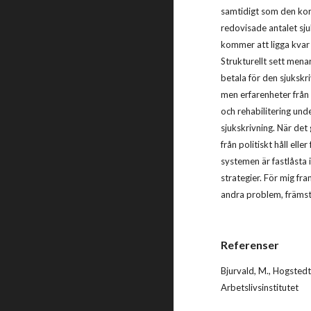
samtidigt som den kort
redovisade antalet sj
kommer att ligga kvar
Strukturellt sett mena
betala för den sjukskr
men erfarenheter från 
och rehabilitering unde
sjukskrivning. När det
från politiskt håll ell
systemen är fastlåsta 
strategier. För mig f
andra problem, främst
Referenser
Bjurvald, M., Hogstedt,
Arbetslivsinstitutet