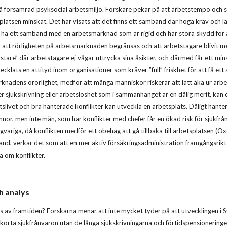
 försämrad psyksocial arbetsmiljö. Forskare pekar på att arbetstempo och str
platsen minskat. Det har visats att det finns ett samband där höga krav och 
an ha ett samband med en arbetsmarknad som är rigid och har stora skydd för
att rörligheten på arbetsmarknaden begränsas och att arbetstagare blivit mer
ystare” där arbetstagare ej vågar uttrycka sina åsikter, och därmed får ett mins
cklats en attityd inom organisationer som kräver ”full” friskhet för att få ett 
arknadens orörlighet, medför att många människor riskerar att lätt åka ur arbet
sjukskrivning eller arbetslöshet som i sammanhanget är en dålig merit, kan det v
etslivet och bra hanterade konflikter kan utveckla en arbetsplats. Dåligt hant
innor, men inte män, som har konflikter med chefer får en ökad risk för sjukfrå
ngvariga, då konflikten medför ett obehag att gå tillbaka till arbetsplatsen (O
and, verkar det som att en mer aktiv försäkringsadministration framgångsrikt
ga om konflikter.
h analys
ss av framtiden? Forskarna menar att inte mycket tyder på att utvecklingen i
korta sjukfrånvaron utan de långa sjukskrivningarna och förtidspensioneringen