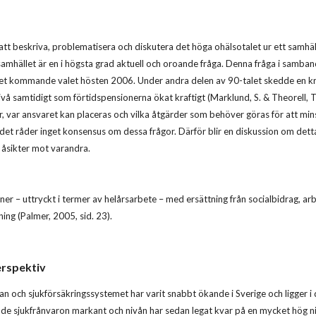
 att beskriva, problematisera och diskutera det höga ohälsotalet ur ett samhä
 samhället är en i högsta grad aktuell och oroande fråga. Denna fråga i sam
 det kommande valet hösten 2006. Under andra delen av 90-talet skedde en kraf
vå samtidigt som förtidspensionerna ökat kraftigt (Marklund, S. & Theorell, 
, var ansvaret kan placeras och vilka åtgärder som behöver göras för att min
n det råder inget konsensus om dessa frågor. Därför blir en diskussion om det
 åsikter mot varandra.
oner – uttryckt i termer av helårsarbete – med ersättning från socialbidrag, 
ing (Palmer, 2005, sid. 23).
erspektiv
n och sjukförsäkringssystemet har varit snabbt ökande i Sverige och ligger i d
de sjukfrånvaron markant och nivån har sedan legat kvar på en mycket hög niv