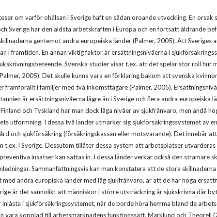
eser om varför ohälsan i Sverige haft en sådan oroande utveckling. En orsak 
och Sverige har den äldsta arbetskraften i Europa och en fortsatt åldrande bef
 skillnaderna gentemot andra europeiska länder (Palmer, 2005). Att Sveriges a
san i framtiden. En annan viktig faktor är ersättningsnivåerna i sjukförsäkring
ukskrivningsbeteende. Svenska studier visar t.ex. att det spelar stor roll hur 
a (Palmer, 2005). Det skulle kunna vara en förklaring bakom att svenska kvinn
er framförallt i familjer med två inkomsttagare (Palmer, 2005). Ersättningsnivå
itannien är ersättningsnivåerna lägre än i Sverige och flera andra europeiska l
 I Finland och Tyskland har man dock låga nivåer av sjukfrånvaro, men ändå hö
ts utformning. I dessa två länder utmärker sig sjukförsäkringssystemet av en
ård och sjukförsäkring (försäkringskassan eller motsvarande). Det innebär at
n t.ex. i Sverige. Dessutom tillåter dessa system att arbetsplatser utvärderas 
ch preventiva insatser kan sättas in. I dessa länder verkar också den stramar
a anledningar. Sammanfattningsvis kan man konstatera att de stora skillnader
med andra europiska länder med låg sjukfrånvaro, är att de har höga ersättni
rige är det sannolikt att människor i större utsträckning är sjukskrivna där byt
 inlåsta i sjukförsäkringssystemet, när de borde höra hemma bland de arbets
an vara kopplad till arbetsmarknadens funktionssätt. Marklund och Theorell (