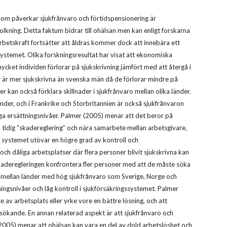
som påverkar sjukfrånvaro och förtidspensionering är
olkning. Detta faktum bidrar till ohälsan men kan enligt forskarna
rbetskraft fortsätter att åldras kommer dock att innebära ett
ssystemet. Olika forskningsresultat har visat att ekonomiska
mycket individen förlorar på sjukskrivning jämfört med att återgå i
or är mer sjukskrivna än svenska män då de förlorar mindre på
er kan också förklara skillnader i sjukfrånvaro mellan olika länder.
änder, och i Frankrike och Storbritannien är också sjukfrånvaron
ga ersättningsnivåer. Palmer (2005) menar att det beror på
 tidig ”skadereglering” och nära samarbete mellan arbetsgivare,
t systemet utövar en högre grad av kontroll och
och dåliga arbetsplatser där flera personer blivit sjukskrivna kan
e skaderegleringen konfrontera fler personer med att de måste söka
na mellan länder med hög sjukfrånvaro som Sverige, Norge och
ngsnivåer och låg kontroll i sjukförsäkringssystemet. Palmer
e av arbetsplats eller yrke vore en bättre lösning, och att
sökande. En annan relaterad aspekt är att sjukfrånvaro och
2005) menar att ohälsan kan vara en del av dold arbetslöshet och