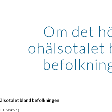
ip to main content
Skip to navigat
Om det h
ohälsotalet 
befolknin
älsotalet bland befolkningen
 KBT-psykolog