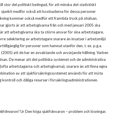
 stor del politiskt betingad, för att minska det statistiskt
r sjunkit medför också att kostnaderna för dessa personer
lkning kommer också medför ett framtida tryck på ohälsan.
har gjorts är att arbetsgivarna från och med januari 2005 ska
r att arbetsgivarna ska ta större ansvar för sina arbetstagare,
re selektering av arbetstagare snarare än insatser i arbetsmiljö
rttillgänglig för personer som hamnat utanför den, t. ex. p.g.a.
l (2005) att de har en avvaktande och avvärjande hållning. Varken
 ohälsan. De menar att det politiska systemet och de administrativa
(ofta arbetstagarna och arbetsgivarna), snarare än att finna egna
ombination av att sjukförsäkringssystemet används för att möta
ontroll och dåliga resurser i försäkringsadministrationen.
jukfrånvaron?
Ur Den höga sjukfrånvaron – problem och lösningar.