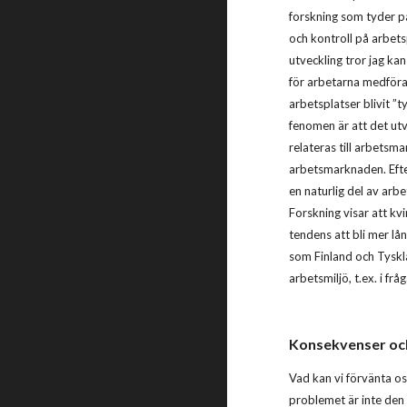
forskning som tyder på
och kontroll på arbets
utveckling tror jag k
för arbetarna medföra 
arbetsplatser blivit ”t
fenomen är att det utve
relateras till arbetsm
arbetsmarknaden. Efter 
en naturlig del av arb
Forskning visar att kv
tendens att bli mer lå
som Finland och Tyskl
arbetsmiljö, t.ex. i frå
Konsekvenser oc
Vad kan vi förvänta o
problemet är inte den 