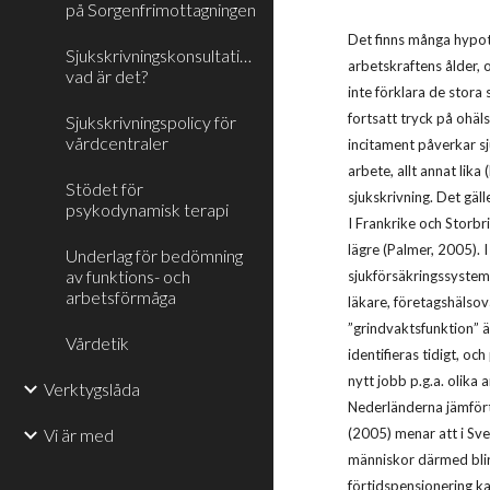
på Sorgenfrimottagningen
Det finns många hypot
Sjukskrivningskonsultation,
arbetskraftens ålder, 
vad är det?
inte förklara de stora
fortsatt tryck på ohäl
Sjukskrivningspolicy för
vårdcentraler
incitament påverkar sj
arbete, allt annat lik
Stödet för
sjukskrivning. Det gäll
psykodynamisk terapi
I Frankrike och Storbr
lägre (Palmer, 2005).
Underlag för bedömning
av funktions- och
sjukförsäkringssysteme
arbetsförmåga
läkare, företagshälsov
”grindvaktsfunktion” ä
Vårdetik
identifieras tidigt, o
nytt jobb p.g.a. olik
Verktygslåda
Nederländerna jämfört 
Vi är med
(2005) menar att i Sve
människor därmed blir
förtidspensionering k