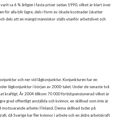
rit ca 6 % årligen i fasta priser sedan 1990, vilket är klart över
 för alla blir lägre, dels i form av ökade kostnader (skatter
och dels att en mängd människor ställs utanför arbetslivet och
konjunktur och ner vid lågkonjunktur. Konjunkturen har en
e under lågkonjunktur i början av 2000-talet. Under de senaste två
at kraftigt. År 2004 tillkom 70 000 förtidspensionerad vilket är
re grad offentligt anställda och kvinnor, en skillnad som inte är
ed motsvarande arbete i Finland. Denna skillnad tyder på
fi, då Sverige har fler kvinnor i arbete och en äldre arbetskraft