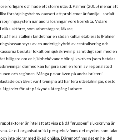
vore rörligare och hade ett större utbud. Palmer (2005) menar att
ka försörjningsbehov oavsett att problemet är familje-, socialt-
örsörjningssystem när andra lösningar vore korrekta. Vidare
 olika aktörer, som arbetstagare, läkare,
t på flera ställen i landet har en sådan kultur etablerats (Palmer,
ngskassan styrs av en underlig hybrid av centralisering och
gskassorna beslutar lokalt om sjukskrivning, samtidigt som medlen
det billigare om en hjälpbehövande blir sjukskriven (som betalas
jukskrivningar därmed kan fungera som en form av regionalstöd
ommunen och regionen. Många pekar även på andra brister i
lastade och blivit varit tvungna att hantera utbetalningar, desto
a åtgärder för att påskynda återgång i arbete.
ppfaktorer är inte lätt att visa på då ”gruppen” sjukskrivna är
vna. Ur ett organisatoriskt perspektiv finns det mycket som talar
en och inte bidrar med ökad ohälsa. Däremot finns det en hel del