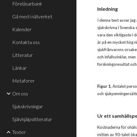
Föreläsarbank
Inledning
Gå med i nätverket
I denna text avser jag
sjukskrivna i Svenska
Kalender
vara den viktigaste i
Kontakta oss
är på en mycket hög ni
sjukfrånvarons orsaker
Litteratur
och infallsvinklar, me
forskningsresultat och
Länkar
Metaforer
Figur 1
, Antalet pers
Om oss
och sjukpenningersättn
Sjukskrivningar
Ur ett samhällsp
Självhjälpslitteratur
Kostnaderna för ohälsa
Texter
mitten av 90-talet öka