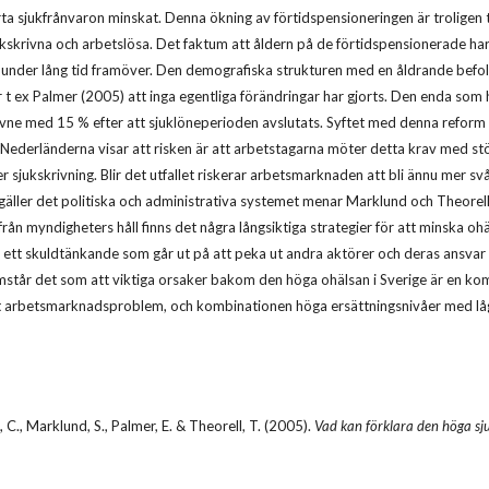
a sjukfrånvaron minskat. Denna ökning av förtidspensioneringen är troligen till
ukskrivna och arbetslösa. Det faktum att åldern på de förtidspensionerade ha
 under lång tid framöver. Den demografiska strukturen med en åldrande befo
r t ex Palmer (2005) att inga egentliga förändringar har gjorts. Den enda som 
ivne med 15 % efter att sjuklöneperioden avslutats. Syftet med denna reform ä
Nederländerna visar att risken är att arbetstagarna möter detta krav med stör
r sjukskrivning. Blir det utfallet riskerar arbetsmarknaden att bli ännu mer svå
 gäller det politiska och administrativa systemet menar Marklund och Theorel
er från myndigheters håll finns det några långsiktiga strategier för att minska
i ett skuldtänkande som går ut på att peka ut andra aktörer och deras ansvar 
ramstår det som att viktiga orsaker bakom den höga ohälsan i Sverige är en k
 arbetsmarknadsproblem, och kombinationen höga ersättningsnivåer med låg k
 C., Marklund, S., Palmer, E. & Theorell, T. (2005).
Vad kan förklara den höga s