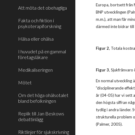
Europa, bortsett från 
Att möta det obehagliga
BNP utvecklingen (Palm
m.m.), att man får min
Fakta och fiktion i
psykoterapiforskning
därmed inte bidrar ti
Hälsa eller ohälsa
Figur 2
, Totala kostna
I huvudet på en gammal
företagsläkare
Medikaliseringen
Figur 3
, Sjukfrånvaro 
En normal utveckling ä
Mötet
”disciplinerande effek
Om det höga ohälsotalet
år (04-05) har vi sett
bland befolkningen
den högsta siffran någ
tydlig i andra länder.
Replik till Jan Beskows
strukturella problem o
debattinlägg
(Palmer, 2005).
Riktlinjer för sjukskrivning