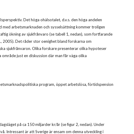
llsperspektiv. Det höga ohälsotalet, d.v.s. den höga andelen
band med arbetsmarknaden och sysselsättning kommer troligen
tig ökning av sjukfrånvaro (se tabell 1, nedan), som fortfarande
T., 2005). Det råder stor oenighet bland forskarna om
ska sjukfrånvaron. Olika forskare presenterar olika hypoteser
ta område just en diskussion där man får väga olika
arbetsmarknadspolitiska program, öppet arbetslösa, förtidspension
agsläget på ca 150 miljarder kr/år (se figur 2, nedan). Under
å. Intressant är att Sverige är ensam om denna utveckling i