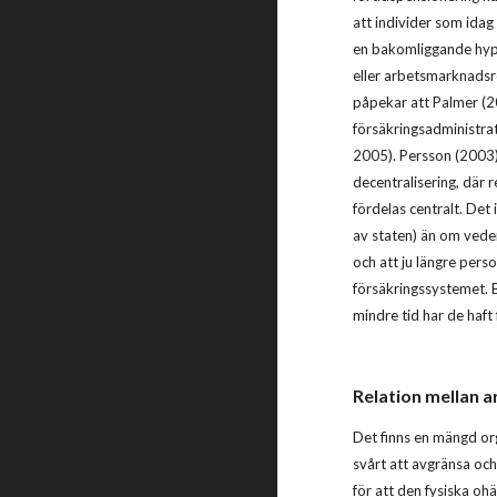
att individer som idag
en bakomliggande hypot
eller arbetsmarknadsr
påpekar att Palmer (20
försäkringsadministrati
2005). Persson (2003)
decentralisering, där 
fördelas centralt. Det
av staten) än om vede
och att ju längre pers
försäkringssystemet. B
mindre tid har de haft
Relation mellan a
Det finns en mängd org
svårt att avgränsa och
för att den fysiska oh