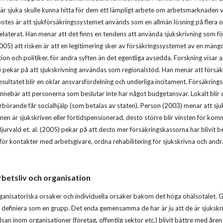
 är sjuka skulle kunna hitta för dem ett lämpligt arbete om arbetsmarknaden 
es är att sjukförsäkringssystemet används som en allmän lösning på flera oli
elaterat. Han menar att det finns en tendens att använda sjukskrivning som f
05) att risken är att en legitimering sker av försäkringssystemet av en mängd
on och politiker, för andra syften än det egentliga avsedda. Forskning visar at
 pekar på att sjukskrivning användas som regionalstöd. Han menar att försäkri
resultatet blir en oklar ansvarsfördelning och underliga incitament. Försäkrin
 innebär att personerna som beslutar inte har något budgetansvar. Lokalt blir 
rbörande får socialhjälp (som betalas av staten). Person (2003) menar att s
onen är sjukskriven eller förtidspensionerad, desto större blir vinsten för k
jurvald et. al. (2005) pekar på att desto mer försäkringskassorna har blivit be
 för kontakter med arbetsgivare, ordna rehabilitering för sjukskrivna och andr
rbetsliv och organisation
anisatoriska orsaker och individuella orsaker bakom det höga ohälsotalet. Gru
 definiera som en grupp. Det enda gemensamma de har är ju att de är sjukskri
älsan inom organisationer (företag, offentlig sektor etc.) blivit bättre med år