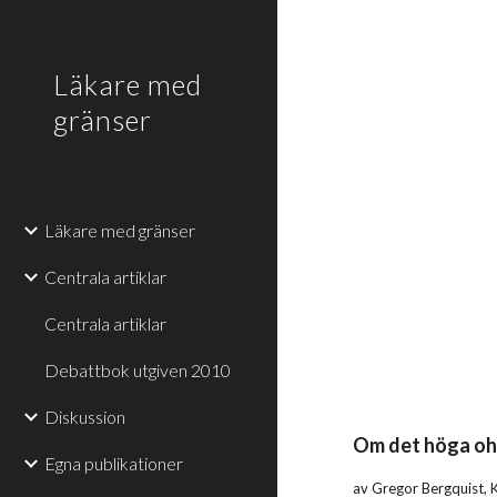
Sk
Läkare med
gränser
Läkare med gränser
Centrala artiklar
Centrala artiklar
Debattbok utgiven 2010
Diskussion
Om det höga oh
Egna publikationer
av Gregor Bergquist,