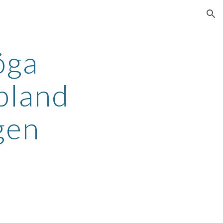
ion
öga
bland
gen