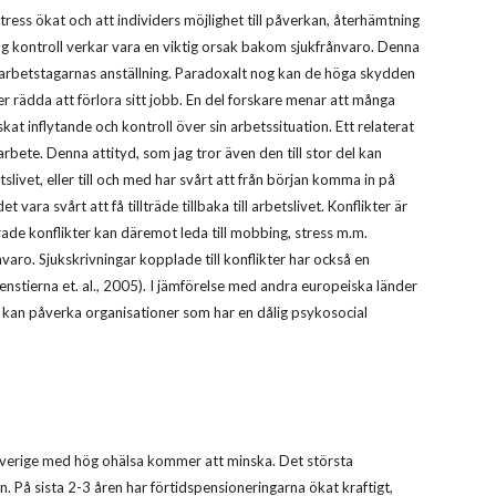
ess ökat och att individers möjlighet till påverkan, återhämtning
låg kontroll verkar vara en viktig orsak bakom sjukfrånvaro. Denna
 arbetstagarnas anställning. Paradoxalt nog kan de höga skydden
 rädda att förlora sitt jobb. En del forskare menar att många
kat inflytande och kontroll över sin arbetssituation. Ett relaterat
arbete. Denna attityd, som jag tror även den till stor del kan
slivet, eller till och med har svårt att från början komma in på
ara svårt att få tillträde tillbaka till arbetslivet. Konflikter är
erade konflikter kan däremot leda till mobbing, stress m.m.
nvaro. Sjukskrivningar kopplade till konflikter har också en
xenstierna et. al., 2005). I jämförelse med andra europeiska länder
 kan påverka organisationer som har en dålig psykosocial
 Sverige med hög ohälsa kommer att minska. Det största
. På sista 2-3 åren har förtidspensioneringarna ökat kraftigt,