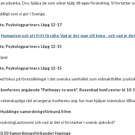
vi kan påverka. Dvs, hjälpa de som söker hjälp till egen förändring. Vi fortätter o
åligt som vi gör i Sverige,
e, Psykologpartners Lkpg 12-17
.
Humanism och att fritt få välja: Vad är det man vill köpa - och vad är det
e, Psykologpartners Lkpg 12-15
ciper.
e, Psykologpartners Lkpg 12-15
ed fokus på föreställningar i det svenska samhället som vidmakthåller psykis
konferens angående "Pathways to work", Rosenbad konf.center kl 10-
vetenskapliga råd arrangerar konferens ang. hur man hjälper människor tillba
8 Huddinge samordningsförbund,Sthm
psykologi,autonomi och vad är det vi förstärker i svensk sjukvård?
-10.30 Samordningsförbundet Haninge