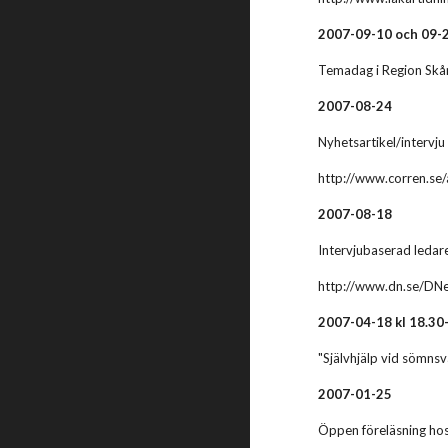
2007-09-10 och 09-
Temadag i Region Skån
2007-08-24
Nyhetsartikel/intervju
http://www.corren.se
2007-08-18
Intervjubaserad ledare
http://www.dn.se/DNe
2007-04-18 kl 18.30
"Självhjälp vid sömns
2007-01-25
Öppen föreläsning hos