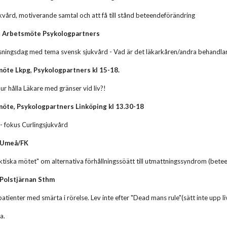
kvård, motiverande samtal och att få till stånd beteendeförändring
, Arbetsmöte Psykologpartners
äsningsdag med tema svensk sjukvård - Vad är det läkarkåren/andra behandla
öte Lkpg, Psykologpartners kl 15-18.
hur hålla Läkare med gränser vid liv?!
öte, Psykologpartners Linköping kl 13.30-18
- fokus Curlingsjukvård
, Umeå/FK
ktiska mötet" om alternativa förhållningssöätt till utmattningssyndrom (bete
 Polstjärnan Sthm
patienter med smärta i rörelse. Lev inte efter "Dead mans rule"(sätt inte upp
a.