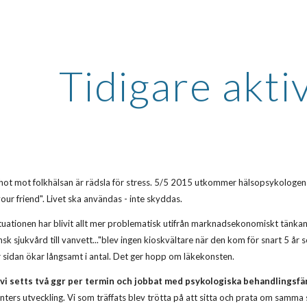
ip to main content
Skip to navigat
Tidigare akti
 hot mot folkhälsan är rädsla för stress. 5/5 2015 utkommer hälsopsykologe
ur friend". Livet ska användas - inte skyddas.
tuationen har blivit allt mer problematisk utifrån marknadsekonomiskt tänkand
sk sjukvård till vanvett..."blev ingen kioskvältare när den kom för snart 5 år
r sidan ökar långsamt i antal. Det ger hopp om läkekonsten.
 vi setts två ggr per termin och jobbat med psykologiska behandlingsfä
ienters utveckling. Vi som träffats blev trötta på att sitta och prata om samma 