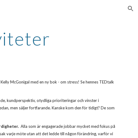
ion
viteter
n Kelly McGonigal med en ny bok - om stress! Se hennes TEDtalk
e, kundperspektiv, otydliga prioriteringar och vinster i
 sedan, men säljer fortfarande. Kanske kom den för tidigt? De som
rdigheter.
Alla som är engagerade jobbar mycket med fokus på
sak varje möte utan att det ledde till någon förändring, varför vi