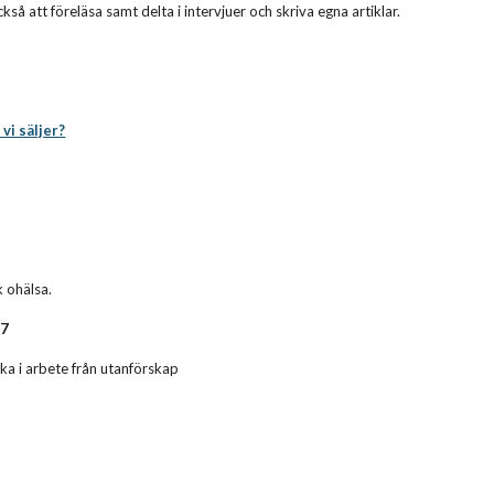
ckså att föreläsa samt delta i intervjuer och skriva egna artiklar.
 vi säljer?
k ohälsa.
17
ka i arbete från utanförskap