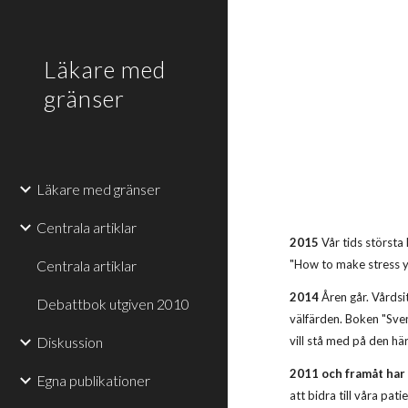
Sk
Läkare med
gränser
Läkare med gränser
Centrala artiklar
2015
Vår tids största
Centrala artiklar
"How to make stress yo
2014
Åren går. Vårdsi
Debattbok utgiven 2010
välfärden. Boken "Sven
Diskussion
vill stå med på den hä
2011 och framåt har
Egna publikationer
att bidra till våra pat