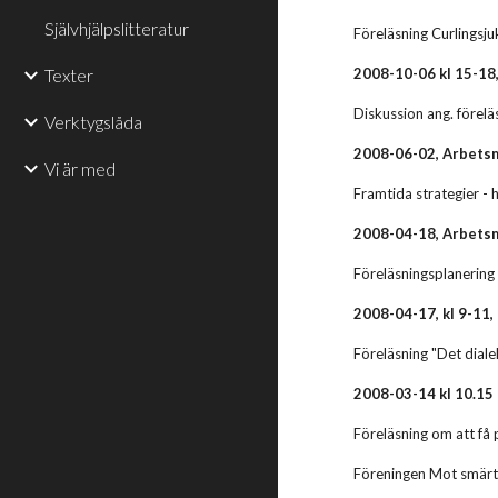
Självhjälpslitteratur
Föreläsning Curlingsju
Texter
2008-10-06 kl 15-18
Diskussion ang. förel
Verktygslåda
2008-06-02, Arbetsm
Vi är med
Framtida strategier - 
2008-04-18, Arbetsm
Föreläsningsplanering 
2008-04-17, kl 9-11
Föreläsning "Det diale
2008-03-14 kl 10.15
Föreläsning om att få 
Föreningen Mot smärt