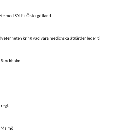
ete med SYLF i Östergötland
dvetenheten kring vad våra medicnska åtgärder leder till.
a, Stockholm
 regi.
en Malmö