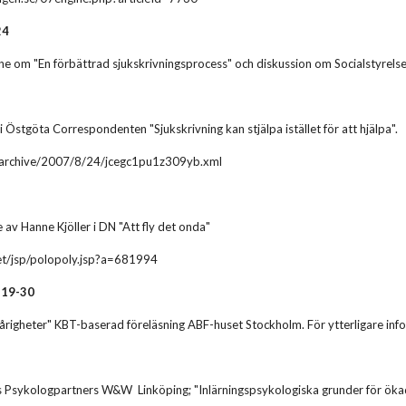
24
e om "En förbättrad sjukskrivningsprocess" och diskussion om Socialstyrelse
 i Östgöta Correspondenten "Sjukskrivning kan stjälpa istället för att hjälpa".
/archive/2007/8/24/jcegc1pu1z309yb.xml
 av Hanne Kjöller i DN "Att fly det onda"
t/jsp/polopoly.jsp?a=681994
-19-30
vårigheter" KBT-baserad föreläsning ABF-huset Stockholm. För ytterligare inf
 Psykologpartners W&W Linköping; "Inlärningspsykologiska grunder för ökad