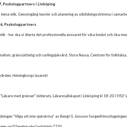
7, Psykologpartners i Linköping
 tema etik. Genomgång teorier och planering av utbildningsstrimma i samarb
16, Psykologpartners
k - hur ska vi återta det professionella ansvaret för våra beslut och öka me
nalism, gränssättning och curlingsjukvård. Stora Nassa, Centrum för folkhäls
ården, Helsingborgs lasarett
"Läkare med gränser" initierats, Läkaresällskapet i Linköping kl 18-20 i SYLF's
tidningen "Våga att inte sjukskriva" av Bengt G Jönsson Sorgenfrimottagning
ingen.se/07engine.php?articleId=7730