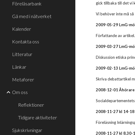
Föreläsarbank
gick tillbaka till det 
Vi behöver inte må så d
Gå med i nätverket
2009-05-29 LmG-möt
Kalender
Författande av artikel
Kontakta oss
2009-03-27 LmG-möt
Litteratur
Diskussion etiska prin
Länkar
2009-02-13 LmG-möt
Metaforer
Skriva debattartikel m
2008-12-01 Åhörare 
Om oss
Socialdepartementets 
Reflektioner
2008-11-27 kl 14-1
Tidigare aktiviteter
Föreläsning Inlärnings
Sjukskrivningar
2008-11-27 kl 8.30