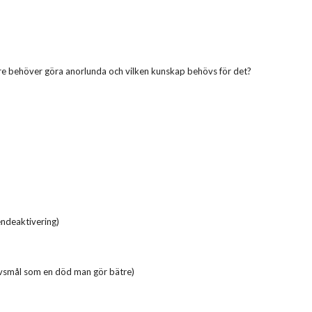
re behöver göra anorlunda och vilken kunskap behövs för det?
endeaktivering)
 livsmål som en död man gör bätre)